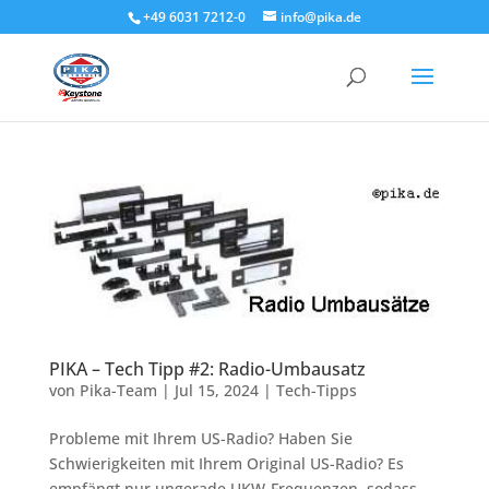
+49 6031 7212-0
info@pika.de
PIKA – Tech Tipp #2: Radio-Umbausatz
von
Pika-Team
|
Jul 15, 2024
|
Tech-Tipps
Probleme mit Ihrem US-Radio? Haben Sie
Schwierigkeiten mit Ihrem Original US-Radio? Es
empfängt nur ungerade UKW-Frequenzen, sodass