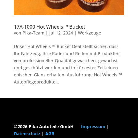
17A-1000 Hot Wheels ™ Bucket
von
Pika-Team
|
Jul 12, 2024
|
Werkzeuge
Unser Hot Wheels ™ Bucket Deal stellt sicher, dass
Ihr Fahrzeug, Ihre Räder und Reifen mit Produkten
von professioneller Qualität gewaschen, gewachst
und geschützt werden und in kürzester Zeit einen
epischen Glanz erhalten. Ausführung: Hot Wheels ™
Autopflegeprodukte...
©2026 Pika Autoteile GmbH
Impressum
|
Datenschutz
|
AGB