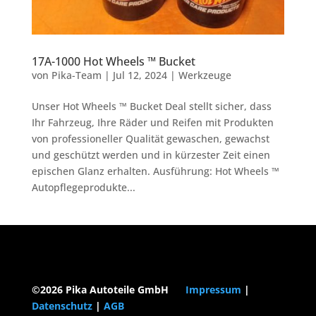
17A-1000 Hot Wheels ™ Bucket
von
Pika-Team
|
Jul 12, 2024
|
Werkzeuge
Unser Hot Wheels ™ Bucket Deal stellt sicher, dass
Ihr Fahrzeug, Ihre Räder und Reifen mit Produkten
von professioneller Qualität gewaschen, gewachst
und geschützt werden und in kürzester Zeit einen
epischen Glanz erhalten. Ausführung: Hot Wheels ™
Autopflegeprodukte...
©2026 Pika Autoteile GmbH
Impressum
|
Datenschutz
|
AGB